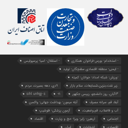
- استخدام- بورس-فراخوان همکاری
- استقلال- اسیا- پرسپولیس
- ایمنی- منطقه اقتصادی سلفچگان- تولید
-ورزش- شبکه امداد- جوانان- کمیته
.زیر نفت،بنزین،شسایعات، سلام بازار
9دی، دهه بصیرت، مردم
13آبان، روز دانشجو، رییس جکهور
n-
sihl unhgj- s
آبفا، قم، سرانه مصرف
آبله میمون- بهداشت جهانی- واکسن
آب و فاضلاب، قم،وضعیت،
آزمون پزشکی- فلوشیپ
اجتماعی
اربعین- زایر- ویزا- حج و زیارت
اقتصاد
اقتصادی
انتخابات
ایران