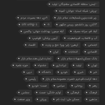
- ایمنی- منطقه اقتصادی سلفچگان- تولید
-ورزش- شبکه امداد- جوانان- کمیته
.زیر نفت،بنزین،شسایعات، سلام بازار
9دی، دهه بصیرت، مردم
13آبان، روز دانشجو، رییس جکهور
n-
sihl unhgj- s
آبفا، قم، سرانه مصرف
آبله میمون- بهداشت جهانی- واکسن
آب و فاضلاب، قم،وضعیت،
آزمون پزشکی- فلوشیپ
اجتماعی
اربعین- زایر- ویزا- حج و زیارت
اقتصاد
اقتصادی
انتخابات
ایران
بانک مسکن،تسهیلات،سلام بازار،
تجارت،ایران،هند،سلام بازار
تهران
تولید
تیراندازی
جشنواه
حوزه علمیه
خبر
خبری
خودرو
دانشگاه
دربی
دهه کرامت،قم،حرم خضرت معصومه،سلام بازار
رئیسی
رهبر
روحانی
سیاسی
صمت- خودرو
فرهنگ
فرهنگی
لوازم خانگی- صمت
مجلس
مذهبی
مسکن ملی- ثبت نام
ورزش
وزیر صنعت